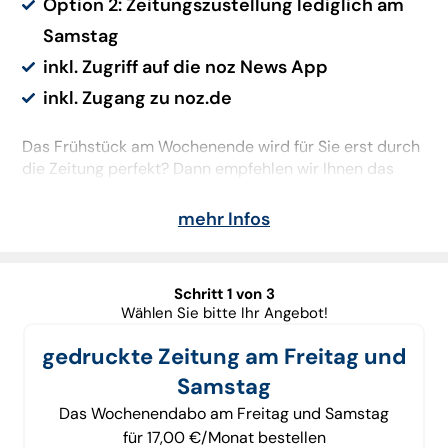
Option 2: Zeitungszustellung lediglich am
Samstag
inkl. Zugriff auf die noz News App
inkl. Zugang zu noz.de
Das Frühstück am Wochenende wird für Sie erst durch
die Zeitung perfekt? Dann empfehlen wir Ihnen das
Wochenendabo Ihrer Tageszeitung.
mehr Infos
Sorgfältig recherchierte Hintergründe, Einschätzungen
und Reportagen sorgen für mehr Wissenstiefe und
helfen, das Geschehen einzuordnen.
Schritt 1 von 3
Neben der gedruckten Zeitung erhalten Sie zusätzlich
Wählen Sie bitte Ihr Angebot!
Zugriff auf die noz News App für unterwegs und auf alle
gedruckte Zeitung am Freitag und
Artikel auf www.noz.de.
Samstag
Das Wochenendabo am Freitag und Samstag
für 17,00 €/Monat bestellen