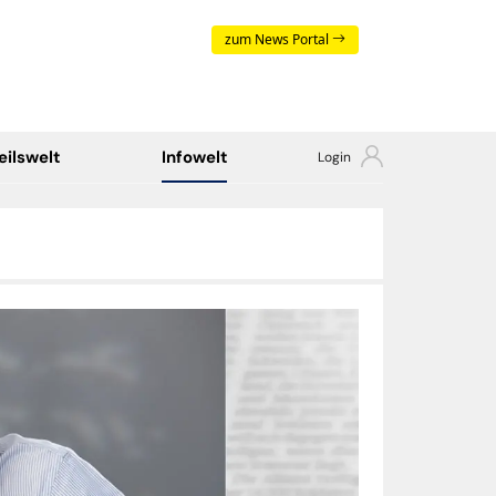
zum News Portal
eilswelt
Infowelt