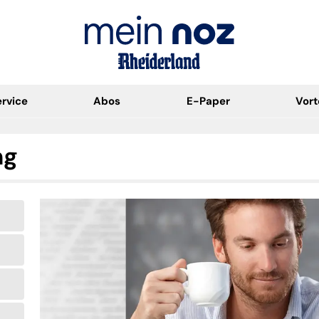
rvice
Abos
E-Paper
Vort
ng